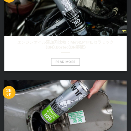
エンジンオイル添加剤比較：MoS2,PTFE,セラミック
(BN),Bortec(BN溶液)
READ MORE
25
9月