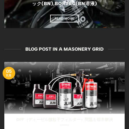
ック(BN),BORTEC(BN溶液)
READ MORE
BLOG POST IN A MASONERY GRID
05
11月
DPF（ディーゼル微粒子フィルター）問題を根本解決