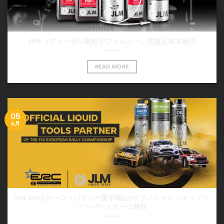
DPF（ディーゼル微粒子フィルター）問題を根本解決
READ MORE
05
6月
FIA ERC(ヨーロッパラリー選手権)のオフィシャルリキッドツ
ールパートナーに就任