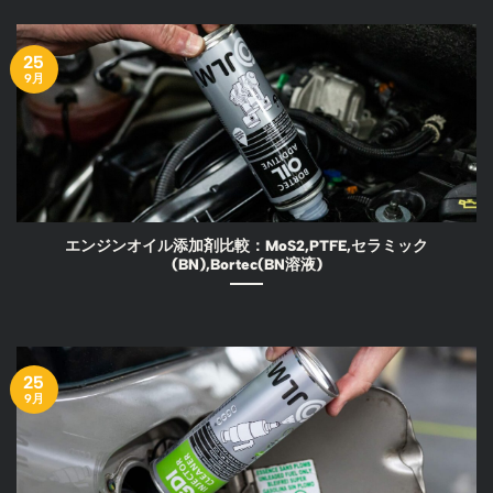
25
9月
エンジンオイル添加剤比較：MoS2,PTFE,セラミック
(BN),Bortec(BN溶液)
25
9月