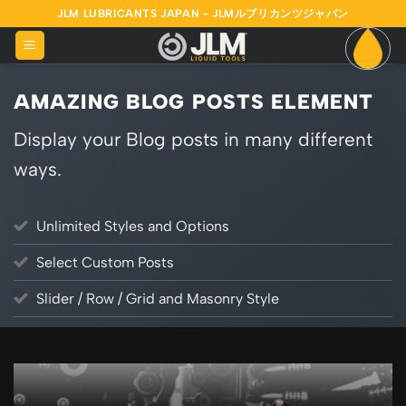
Skip
JLM LUBRICANTS JAPAN - JLMルブリカンツジャパン
to
content
AMAZING BLOG POSTS ELEMENT
Display your Blog posts in many different
ways.
Unlimited Styles and Options
Select Custom Posts
Slider / Row / Grid and Masonry Style