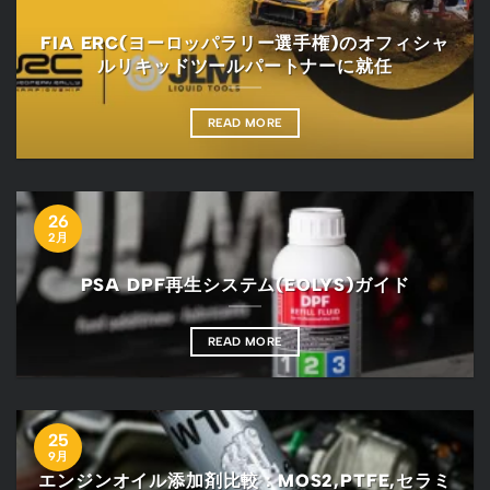
FIA ERC(ヨーロッパラリー選手権)のオフィシャ
ルリキッドツールパートナーに就任
READ MORE
26
2月
PSA DPF再生システム(EOLYS)ガイド
READ MORE
25
9月
エンジンオイル添加剤比較：MOS2,PTFE,セラミ