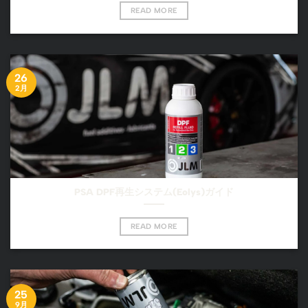
READ MORE
26
2月
PSA DPF再生システム(Eolys)ガイド
READ MORE
25
9月