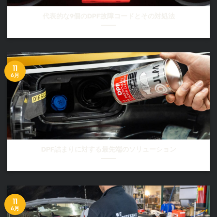
代表的な9個のDPF故障コードとその対処法
11
6月
DPF詰まりに対する最先端のソリューション
11
6月