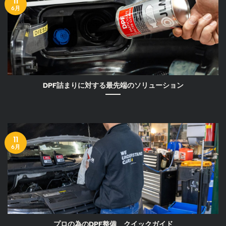
11
6月
DPF詰まりに対する最先端のソリューション
11
6月
プロの為のDPF整備 クイックガイド