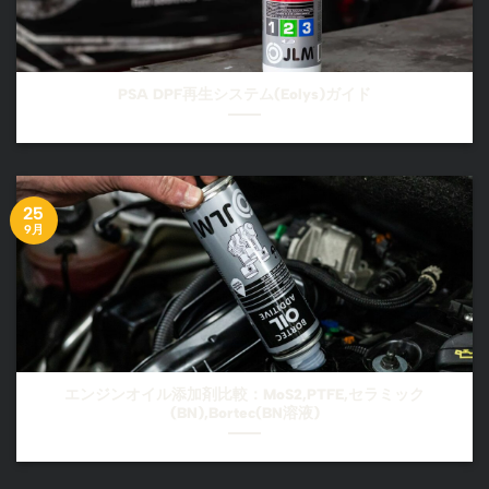
PSA DPF再生システム(Eolys)ガイド
25
9月
エンジンオイル添加剤比較：MoS2,PTFE,セラミック
(BN),Bortec(BN溶液)