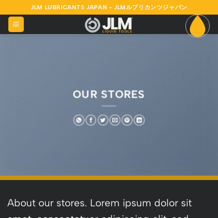
Skip
JLM LUBRICANTS JAPAN - JLMルブリカンツジャパン
to
content
OUR STORES
About our stores. Lorem ipsum dolor sit