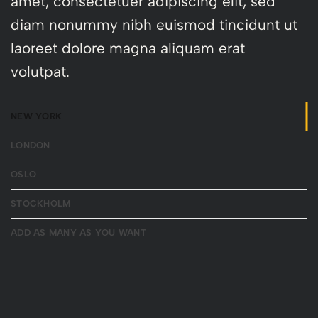
amet, consectetuer adipiscing elit, sed
diam nonummy nibh euismod tincidunt ut
laoreet dolore magna aliquam erat
volutpat.
NEW YORK
LONDON
OSLO
STOCKHOLM
ADD AS MANY AS YOU WANT