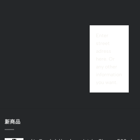
Enter
street
adress
here. Or
any other
information
you want.
新商品