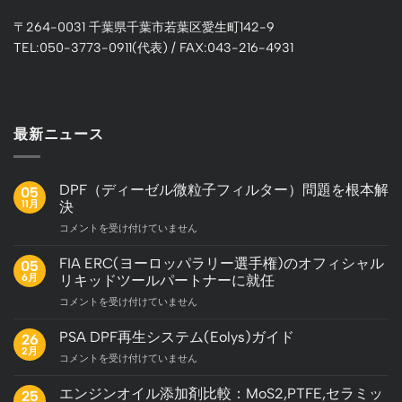
〒264-0031 千葉県千葉市若葉区愛生町142-9
TEL:050-3773-0911(代表) / FAX:043-216-4931
最新ニュース
DPF（ディーゼル微粒子フィルター）問題を根本解
05
11月
決
DPF（デ
コメントを受け付けていません
ィ
ー
FIA ERC(ヨーロッパラリー選手権)のオフィシャル
05
ゼ
6月
リキッドツールパートナーに就任
ル
FIA
コメントを受け付けていません
微
ERC(ヨ
粒
ー
子
PSA DPF再生システム(Eolys)ガイド
26
ロ
フ
2月
PSA
コメントを受け付けていません
ッ
ィ
DPF
パ
ル
再
エンジンオイル添加剤比較：MoS2,PTFE,セラミッ
ラ
25
タ