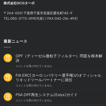
株式会社GCGターボ
〒264-0031 千葉県千葉市若葉区愛生町142-9
TEL:050-3773-0911(代表) / FAX:043-216-4931
最新ニュース
DPF（ディーゼル微粒子フィルター）問題を根本解
05
11月
決
DPF（デ
コメントを受け付けていません
ィ
ー
FIA ERC(ヨーロッパラリー選手権)のオフィシャル
05
ゼ
6月
リキッドツールパートナーに就任
ル
FIA
コメントを受け付けていません
微
ERC(ヨ
粒
ー
子
PSA DPF再生システム(Eolys)ガイド
26
ロ
フ
2月
PSA
コメントを受け付けていません
ッ
ィ
DPF
パ
ル