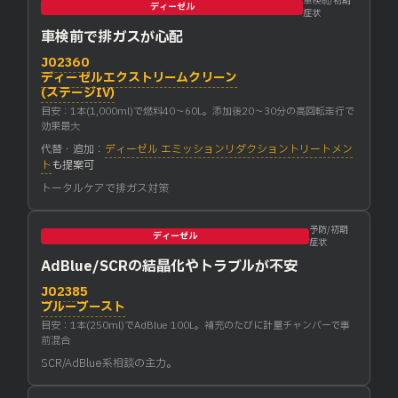
車検前/初期
ディーゼル
症状
車検前で排ガスが心配
J02360
ディーゼルエクストリームクリーン
(ステージIV)
目安：1本(1,000ml)で燃料40〜60L。添加後20〜30分の高回転走行で
効果最大
代替・追加：
ディーゼル エミッションリダクショントリートメン
ト
も提案可
トータルケアで排ガス対策
予防/初期
ディーゼル
症状
AdBlue/SCRの結晶化やトラブルが不安
J02385
ブルーブースト
目安：1本(250ml)でAdBlue 100L。補充のたびに計量チャンバーで事
前混合
SCR/AdBlue系相談の主力。