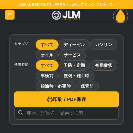
Skip
JLM LUBRICANTS JAPAN - JLMルブリカンツジャパン
to
content
カテゴリ
すべて
ディーゼル
ガソリン
オイル
サービス
使用時期
すべて
予防・定期
初期症状
車検前
整備・施工時
給油時・必要時
保管前
印刷 / PDF保存