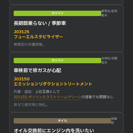
保管前/低稼
ガソリン
働車
長期間乗らない / 季節車
J03125
フューエルスタビライザー
保管前の共通提案。
車検前/初期
ガソリン
症状
車検前で排ガスが心配
J03150
エミッションリダクショントリートメント
代替・追加：
上位互換として
J03155 ガソリンエクストリームクリーン
の提案でも問題なし
排ガス値対策に特化。
整備
オイル
時
オイル交換前にエンジン内を洗いたい