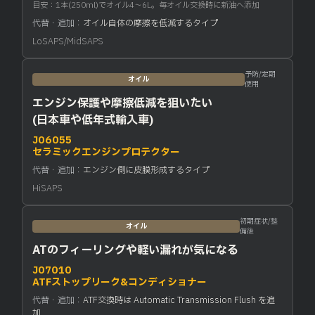
目安：1本(250ml)でオイル4〜6L。毎オイル交換時に新油へ添加
代替・追加：
オイル自体の摩擦を低減するタイプ
LoSAPS/MidSAPS
予防/定期
オイル
使用
エンジン保護や摩擦低減を狙いたい
(日本車や低年式輸入車)
J06055
セラミックエンジンプロテクター
代替・追加：
エンジン側に皮膜形成するタイプ
HiSAPS
初期症状/整
オイル
備後
ATのフィーリングや軽い漏れが気になる
J07010
ATFストップリーク&コンディショナー
代替・追加：
ATF交換時は Automatic Transmission Flush を追
加