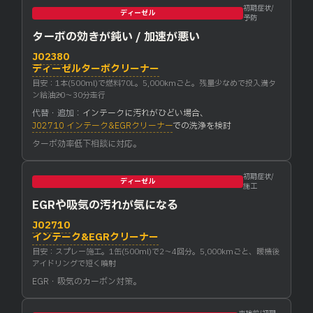
初期症状/
ディーゼル
予防
ターボの効きが鈍い / 加速が悪い
J02380
ディーゼルターボクリーナー
目安：1本(500ml)で燃料70L。5,000kmごと。残量少なめで投入→満タ
ン給油→20〜30分走行
代替・追加：
インテークに汚れがひどい場合、
J02710 インテーク&EGRクリーナー
での洗浄を検討
ターボ効率低下相談に対応。
初期症状/
ディーゼル
施工
EGRや吸気の汚れが気になる
J02710
インテーク&EGRクリーナー
目安：スプレー施工。1缶(500ml)で2〜4回分。5,000kmごと、暖機後
アイドリングで短く噴射
EGR・吸気のカーボン対策。