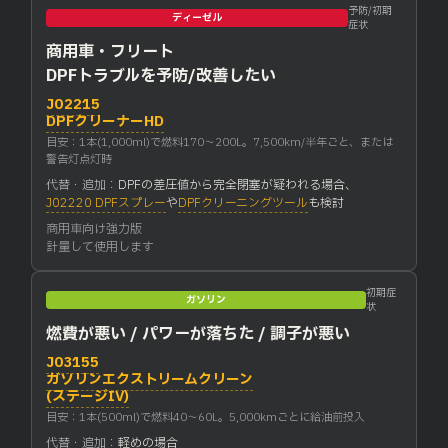
予防/初期
ディーゼル
症状
商用車・フリート
DPFトラブルを予防/改善したい
J02215
DPFクリーナーHD
目安：1本(1,000ml)で燃料170〜200L。7,500km/半年ごと、または
警告灯点灯時
代替・追加：
DPFの差圧値から完全閉塞が疑われる場合、
J02220 DPFスプレー
や
DPFクリーニングツール
も検討
商用車向け強力版
計量して使用します
初期症
ガソリン
状
燃費が悪い / パワーが落ちた / 調子が悪い
J03155
ガソリンエクストリームクリーン
(ステージIV)
目安：1本(500ml)で燃料40〜60L。5,000kmごとに給油前投入
代替・追加：
軽めの場合