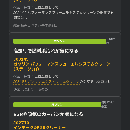
(ステージII)
代替・追加：
上位互換として
J03145 パフォーマンスフューエルシステムクリーンの提案でも
問題なし
継続販売しやすい基本商品。
初期症
ガソリン
状
高走行で燃料系汚れが気になる
J03145
ガソリン パフォーマンスフューエルシステムクリーン
(ステージIII)
代替・追加：
上位互換として
J03155 ガソリンエクストリームクリーン
の提案でも問題なし
通常FSCより一段強め。
初期症状/
ガソリン
施工
EGRや吸気のカーボンが気になる
J02710
インテーク&EGRクリーナー