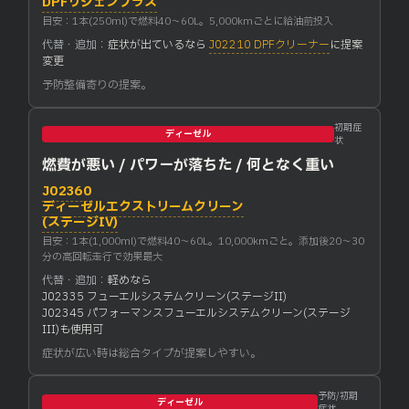
DPFリジェンプラス
目安：1本(250ml)で燃料40〜60L。5,000kmごとに給油前投入
代替・追加：
症状が出ているなら
J02210 DPFクリーナー
に提案
変更
予防整備寄りの提案。
初期症
ディーゼル
状
燃費が悪い / パワーが落ちた / 何となく重い
J02360
ディーゼルエクストリームクリーン
(ステージIV)
目安：1本(1,000ml)で燃料40〜60L。10,000kmごと。添加後20〜30
分の高回転走行で効果最大
代替・追加：
軽めなら
J02335 フューエルシステムクリーン(ステージII)
J02345 パフォーマンスフューエルシステムクリーン(ステージ
III)も使用可
症状が広い時は総合タイプが提案しやすい。
予防/初期
ディーゼル
症状