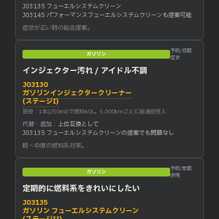
J03135 フューエルシステムクリーン
J03145 パフォーマンスフューエルシステムクリーンも提案可能
症状が広い時の総合提案。
予防/初期
ガソリン
症状
インジェクター汚れ / アイドル不調
J03130
ガソリンインジェクタークリーナー
(ステージI)
目安：1本(250ml)で燃料60L。5,000kmごとに給油前投入
代替・追加：
上位互換として
J03135 フューエルシステムクリーンの提案でも問題なし
軽〜中度の燃料系対策。
予防/定期
ガソリン
使用
定期的に燃料系をきれいにしたい
J03135
ガソリン フューエルシステムクリーン