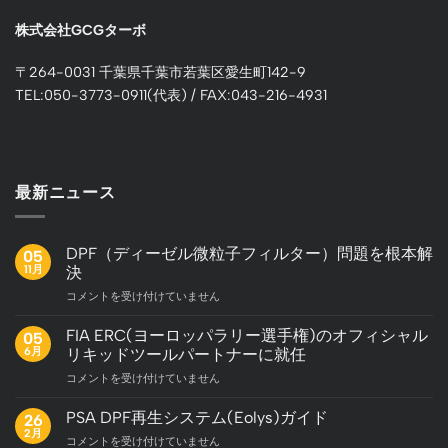
株式会社GCGターボ
〒264-0031 千葉県千葉市若葉区愛生町142-9
TEL:050-3773-0911(代表) / FAX:043-216-4931
最新ニュース
DPF（ディーゼル微粒子フィルター）問題を根本解
05
11月
決
DPF（デ
コメントを受け付けていません
ィ
ー
FIA ERC(ヨーロッパラリー選手権)のオフィシャル
05
ゼ
6月
リキッドツールパートナーに就任
ル
FIA
コメントを受け付けていません
微
ERC(ヨ
粒
ー
子
PSA DPF再生システム(Eolys)ガイド
26
ロ
フ
2月
PSA
コメントを受け付けていません
ッ