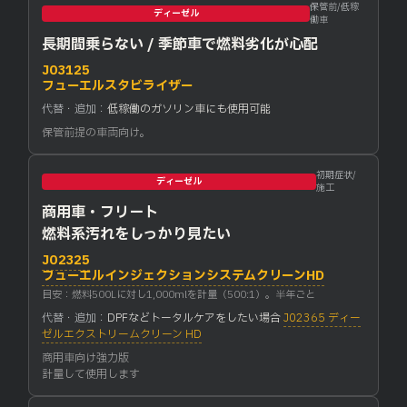
保管前/低稼
ディーゼル
働車
長期間乗らない / 季節車で燃料劣化が心配
J03125
フューエルスタビライザー
代替・追加：
低稼働のガソリン車にも使用可能
保管前提の車両向け。
初期症状/
ディーゼル
施工
商用車・フリート
燃料系汚れをしっかり見たい
J02325
フューエルインジェクションシステムクリーンHD
目安：燃料500Lに対し1,000mlを計量（500:1）。半年ごと
代替・追加：
DPFなどトータルケアをしたい場合
J02365 ディー
ゼルエクストリームクリーン HD
商用車向け強力版
計量して使用します