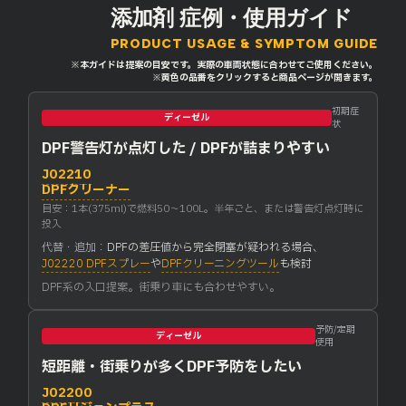
添加剤 症例・使用ガイド
PRODUCT USAGE & SYMPTOM GUIDE
※本ガイドは提案の目安です。実際の車両状態に合わせてご使用ください。
※黄色の品番をクリックすると商品ページが開きます。
初期症
ディーゼル
状
DPF警告灯が点灯した / DPFが詰まりやすい
J02210
DPFクリーナー
目安：1本(375ml)で燃料50〜100L。半年ごと、または警告灯点灯時に
投入
代替・追加：
DPFの差圧値から完全閉塞が疑われる場合、
J02220 DPFスプレー
や
DPFクリーニングツール
も検討
DPF系の入口提案。街乗り車にも合わせやすい。
予防/定期
ディーゼル
使用
短距離・街乗りが多くDPF予防をしたい
J02200