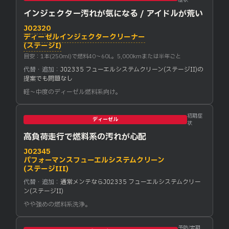
インジェクター汚れが気になる / アイドルが荒い
J02320
ディーゼルインジェクタークリーナー
(ステージI)
目安：1本(250ml)で燃料40〜60L。5,000kmまたは半年ごと
代替・追加：
J02335 フューエルシステムクリーン(ステージII)の
提案でも問題なし
軽〜中度のディーゼル燃料系向け。
初期症
ディーゼル
状
高負荷走行で燃料系の汚れが心配
J02345
パフォーマンスフューエルシステムクリーン
(ステージIII)
代替・追加：
通常メンテならJ02335 フューエルシステムクリー
ン(ステージII)
やや強めの燃料系洗浄。
予防/定期