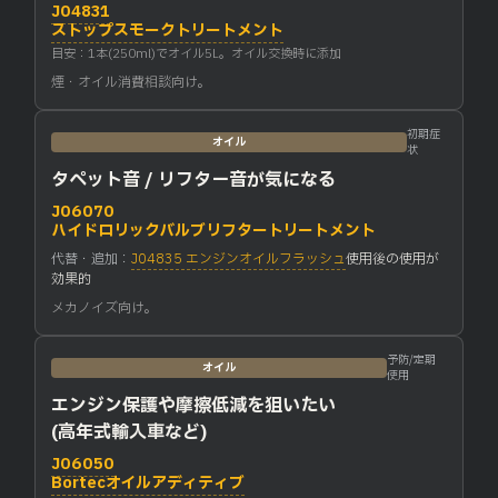
J04831
ストップスモークトリートメント
目安：1本(250ml)でオイル5L。オイル交換時に添加
煙・オイル消費相談向け。
初期症
オイル
状
タペット音 / リフター音が気になる
J06070
ハイドロリックバルブリフタートリートメント
代替・追加：
J04835 エンジンオイルフラッシュ
使用後の使用が
効果的
メカノイズ向け。
予防/定期
オイル
使用
エンジン保護や摩擦低減を狙いたい
(高年式輸入車など)
J06050
Bortecオイルアディティブ