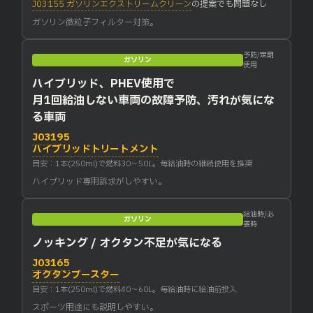
J03155 ガソリンエクストリームクリーン
の提案でも問題なし
ガソリン微粒子フィルター対策。
予防/定期
ガソリン
使用
ハイブリッド、PHEV使用で
月1回給油しない車両の故障予防、汚れが気にな
る車両
J03195
ハイブリッドトリートメント
目安：1本(250ml)で燃料30〜50L。毎給油時の継続使用を推奨
ハイブリッド専用訴求がしやすい。
給油時/必
ガソリン
要時
ノッキング / オクタン不足が気になる
J03165
オクタンブースター
目安：1本(250ml)で燃料40〜60L。毎給油時に給油前投入
スポーツ用途にも説明しやすい。