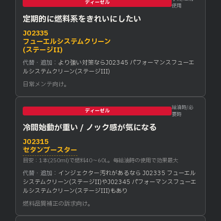
ディーゼル
使用
定期的に燃料系をきれいにしたい
J02335
フューエルシステムクリーン
(ステージII)
代替・追加：
より強い対策ならJ02345 パフォーマンスフューエ
ルシステムクリーン(ステージIII)
日常メンテ向け。
給油時/必
ディーゼル
要時
冷間始動が重い / ノック感が気になる
J02315
セタンブースター
目安：1本(250ml)で燃料40〜60L。毎給油時の使用で効果最大
代替・追加：
インジェクター汚れがあるなら J02335 フューエル
システムクリーン(ステージII)やJ02345 パフォーマンスフューエ
ルシステムクリーン(ステージIII)もあり
燃料品質補正の訴求向け。