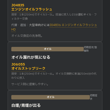
J04835
エンジンオイルフラッシュ
目安：1本(250ml)でオイル3〜5L。旧油に投入し15分運転→オイル・フ
ィルター交換
代替・追加：
大型車向けには
J04836 エンジンオイルフラッシュ
HD
オイル交換前の洗浄用。
初期症状/整
オイル
備時
オイル漏れが気になる
J06055
オイルストップリーク
目安：1本(250ml)でオイル3〜6L。オイル交換時に新油250ml分の代
わりに投入
サービス時に提案しやすい。
初期症
オイル
状
白煙/青煙が出る