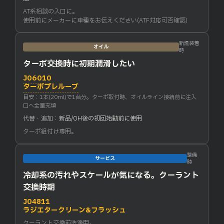
AT系相談の入口に。
使用前にメーカーに車種をお伝えください(ATF対応可否確認)
新規装着
オイル
時
ターボ交換時に初期潤滑したい
J06010
ターボプレルーブ
目安：1本(20ml)で1台分。ターボ取付時、オイルライン接続前に注入
口へ全量充填
代替・追加：
新品/OH後の初回始動前に使用
ターボ組付け専用。
整備
サービス
時
冷却系の汚れやスケールが気になる。クーラント
交換時期
J04811
ラジエタークリーン&フラッシュ
クーラント交換前洗浄用。