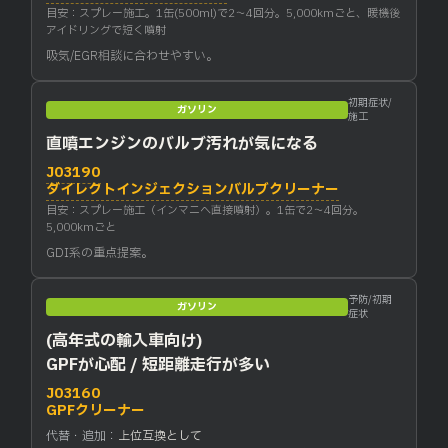
目安：スプレー施工。1缶(500ml)で2〜4回分。5,000kmごと、暖機後
アイドリングで短く噴射
吸気/EGR相談に合わせやすい。
初期症状/
ガソリン
施工
直噴エンジンのバルブ汚れが気になる
J03190
ダイレクトインジェクションバルブクリーナー
目安：スプレー施工（インマニへ直接噴射）。1缶で2〜4回分。
5,000kmごと
GDI系の重点提案。
予防/初期
ガソリン
症状
(高年式の輸入車向け)
GPFが心配 / 短距離走行が多い
J03160
GPFクリーナー
代替・追加：
上位互換として