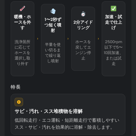
暖機・ホ
加速・試
1〜2秒ず
ースを外
2分アイド
走で仕上
つ短く噴
す
リング
げ
射
›
›
›
洗浄箇所
ホースを
2500rpm
半量を使
に応じて
戻してエ
以下で5〜
い切るま
ホースを
ンジン停
10回加速、
で繰り返
選択し取
止
または試
し噴射
り外す
走
特長
サビ・汚れ・スス堆積物を溶解
低回転走行・エコ運転・短距離走行で蓄積しやすい
スス・サビ・汚れを効果的に溶解・除去します。