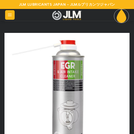
Skip
JLM LUBRICANTS JAPAN - JLMルブリカンツジャパン
to
content