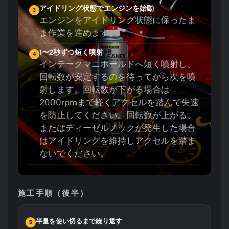
アイドリング状態でエンジンを始動
3
エンジンをアイドリング状態に保ったま
ま作業を進めます。
1〜2秒ずつ短く噴射
4
インテークマニホールドへ短く噴射し、
回転数が安定するのを待ってから次を噴
射します。回転数が下がる場合は
2000rpmまで軽くアクセルを踏んで失速
を防止してください。回転数が上がる、
またはディーゼルノックが発生した場合
はアイドリングを維持しアクセルを踏ま
ないでください。
施工手順（後半）
半量を使い切るまで繰り返す
5