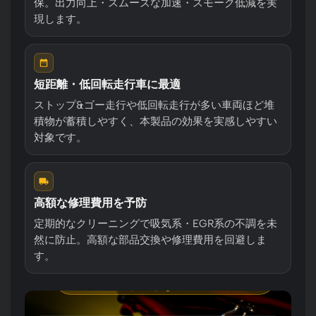
保。出力向上・スムーズな加速・スモーク低減を実
現します。
短距離・低回転走行車に最適
施工手順（前半）
ストップ&ゴー走行や低回転走行が多い車両ほど堆
エンジンを暖機
積物が蓄積しやすく、本製品の効果を実感しやすい
1
施工前にエンジンを作動温度まで十分に
対象です。
暖機してください。
洗浄箇所のホースを取り外す
2
インテークマニホールド側・ターボ前・
高額な修理費用を予防
EGRバルブ前の3箇所から洗浄したい箇
定期的なクリーニングで吸気系・EGR系の不調を未
所を選び、該当するフレキシブルホース
然に防止。高額な部品交換や修理費用を回避しま
を取り外します。
す。
⚠ インタークーラー/ターボチャージャ
ー本体へ直接噴射しないこと