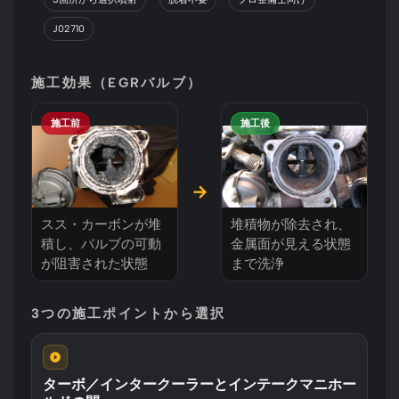
J02710
施工効果（EGRバルブ）
施工前
施工後
→
スス・カーボンが堆
堆積物が除去され、
積し、バルブの可動
金属面が見える状態
が阻害された状態
まで洗浄
3つの施工ポイントから選択
ターボ／インタークーラーとインテークマニホー