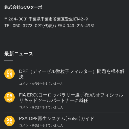
株式会社GCGターボ
〒264-0031 千葉県千葉市若葉区愛生町142-9
TEL:050-3773-0911(代表) / FAX:043-216-4931
最新ニュース
DPF（ディーゼル微粒子フィルター）問題を根本解
05
11月
決
DPF（デ
コメントを受け付けていません
ィ
ー
FIA ERC(ヨーロッパラリー選手権)のオフィシャル
05
ゼ
6月
リキッドツールパートナーに就任
ル
FIA
コメントを受け付けていません
微
ERC(ヨ
粒
ー
子
PSA DPF再生システム(Eolys)ガイド
26
ロ
フ
2月
PSA
コメントを受け付けていません
ッ
ィ