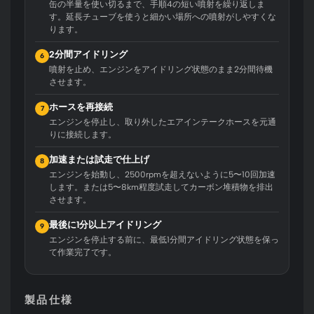
缶の半量を使い切るまで、手順4の短い噴射を繰り返しま
す。延長チューブを使うと細かい場所への噴射がしやすくな
ります。
2分間アイドリング
6
噴射を止め、エンジンをアイドリング状態のまま2分間待機
させます。
ホースを再接続
7
エンジンを停止し、取り外したエアインテークホースを元通
りに接続します。
加速または試走で仕上げ
8
エンジンを始動し、2500rpmを超えないように5〜10回加速
します。または5〜8km程度試走してカーボン堆積物を排出
させます。
最後に1分以上アイドリング
9
エンジンを停止する前に、最低1分間アイドリング状態を保っ
て作業完了です。
製品仕様