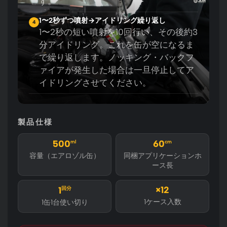
す。
1〜2秒ずつ噴射→アイドリング繰り返し
4
1〜2秒の短い噴射を10回行い、その後約3
分アイドリング。これを缶が空になるま
で繰り返します。ノッキング・バックフ
ァイアが発生した場合は一旦停止してア
イドリングさせてください。
製品仕様
500
ml
60
cm
容量（エアロゾル缶）
同梱アプリケーションホ
ース長
×12
1
回分
1ケース入数
1缶1台使い切り