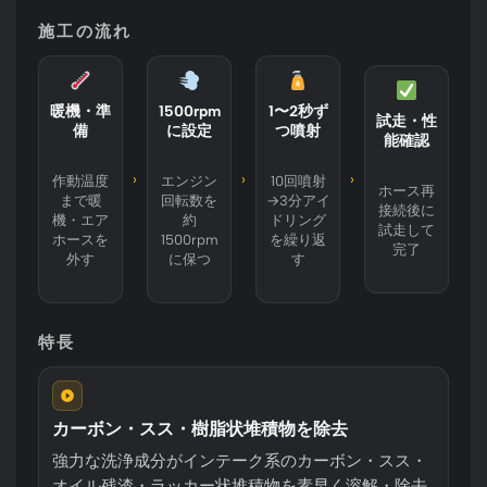
施工の流れ
暖機・準
1500rpm
1〜2秒ず
試走・性
備
に設定
つ噴射
能確認
›
›
›
作動温度
エンジン
10回噴射
ホース再
まで暖
回転数を
→3分アイ
接続後に
機・エア
約
ドリング
試走して
ホースを
1500rpm
を繰り返
完了
外す
に保つ
す
特長
カーボン・スス・樹脂状堆積物を除去
強力な洗浄成分がインテーク系のカーボン・スス・
オイル残渣・ラッカー状堆積物を素早く溶解・除去