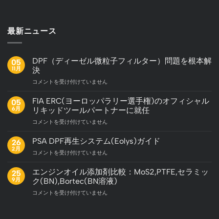
最新ニュース
DPF（ディーゼル微粒子フィルター）問題を根本解
05
11月
決
DPF（デ
コメントを受け付けていません
ィ
ー
FIA ERC(ヨーロッパラリー選手権)のオフィシャル
05
ゼ
6月
リキッドツールパートナーに就任
ル
FIA
コメントを受け付けていません
微
ERC(ヨ
粒
ー
子
PSA DPF再生システム(Eolys)ガイド
26
ロ
フ
2月
PSA
コメントを受け付けていません
ッ
ィ
DPF
パ
ル
再
エンジンオイル添加剤比較：MoS2,PTFE,セラミッ
ラ
25
タ
生
9月
リ
ク(BN),Bortec(BN溶液)
ー）
シ
ー
問
エ
コメントを受け付けていません
ス
選
題
ン
テ
手
を
ジ
ム
権)
根
ン
(Eolys)