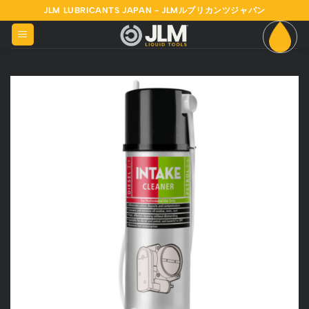
Skip
JLM LUBRICANTS JAPAN - JLMルブリカンツジャパン
to
content