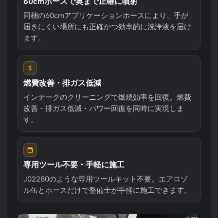
60cmホースで奥まで正確に噴射
施工手順
同梱の60cmアプリケーションホースにより、手が
届きにくい場所にも正確かつ効率的に洗浄液を届け
保護具着用・暖機
1
ます。
手袋・保護メガネを着用。エンジンを作
動温度まで暖機します。使用前に缶をよ
く振ってください。
エアホースを外しホースを挿入
燃費改善・排ガス低減
2
スロットルボディまたはエアインテーク
インテークのクリーニングで燃焼効率を回復。燃費
マニホールドでエアホースを外し、
改善・排ガス低減・パワー回復を同時に実現しま
60cmホースをインテークマニホールド
す。
またはスロットルボディに差し込みま
す。
⚠ ターボ前・インタークーラー一体型に
専用ツール不要・手軽に施工
は使用不可
J02280のような専用ツールキット不要。エアロゾ
ル缶とホースだけで整備士が手軽に施工できます。
エンジンを約1500rpmに設定
3
エンジン回転数を約1500rpmに保ちま