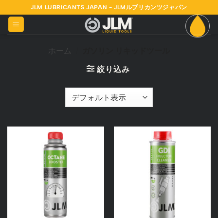
Skip
JLM LUBRICANTS JAPAN - JLMルブリカンツジャパン
to
content
ホーム
/
ガソリン リキッドツール
絞り込み