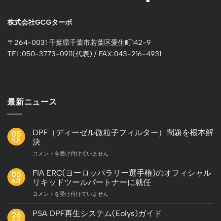
株式会社GCGターボ
〒264-0031 千葉県千葉市若葉区愛生町142-9
TEL:050-3773-0911(代表) / FAX:043-216-4931
最新ニュース
DPF（ディーゼル微粒子フィルター）問題を根本解
05
11月
決
DPF（デ
コメントを受け付けていません
ィ
ー
FIA ERC(ヨーロッパラリー選手権)のオフィシャル
05
ゼ
6月
リキッドツールパートナーに就任
ル
FIA
コメントを受け付けていません
微
ERC(ヨ
粒
ー
子
PSA DPF再生システム(Eolys)ガイド
26
ロ
フ
2月