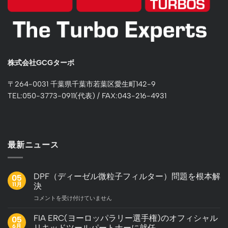
株式会社GCGターボ
〒264-0031 千葉県千葉市若葉区愛生町142-9
TEL:050-3773-0911(代表) / FAX:043-216-4931
最新ニュース
DPF（ディーゼル微粒子フィルター）問題を根本解
05
11月
決
DPF（デ
コメントを受け付けていません
ィ
ー
FIA ERC(ヨーロッパラリー選手権)のオフィシャル
05
ゼ
6月
リキッドツールパートナーに就任