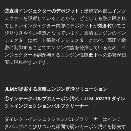
②直噴インジェクターのデポジット：
燃焼室内部にインジ
ェクターを設置していることから、どうしても熱に晒され
てしまいインジェクター内部にデポジットが
焼き付いて
こ
びりつきやすい構造となっています。直噴エンジンのイン
ジェクターはポート噴射インジェクターと比べ、高圧で緻
密に制御することでエンジン性能を発揮しているため、イ
ンジェクター不調が与えるエンジン性能低下への影響が如
実に現れやすいです。
JLMが提案する直噴エンジン洗浄ソリューション
①インテークバルブのカーボン汚れ：JLM J03190 ダイレ
クトインジェクションバルブクリーナー
ダイレクトインジェクションバルブクリーナーはインテー
クバルブにこびりついた頑固で硬いカーボン汚れを除去す