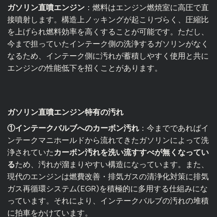
ガソリン直噴エンジン
：燃料はエンジン燃焼室に高圧で直
接噴射します。構造上ノッキングが起こりづらく、圧縮比
を上げられ燃料効率を高くすることが可能です。ただし、
今まで担っていたインテーク側の洗浄するガソリンがなく
なるため、インテーク側に汚れが蓄積しやすく使用と共に
エンジンの性能低下を招くことがあります。
ガソリン直噴エンジン特有の汚れ
①インテークバルブへのカーボン汚れ
：今までであればイ
ンテークマニホールドから流れてきたガソリンによって洗
浄されていた
カーボン汚れを洗い流すすべが無くなってい
る
ため、汚れが溜まりやすい構造になっています。また、
現代のエンジンは燃費改善・排気ガスの清浄化対策に排気
ガス再循環システム(EGR)を積極的に多用する仕組みにな
っています。それにより、インテークバルブの汚れの堆積
に拍車をかけています。