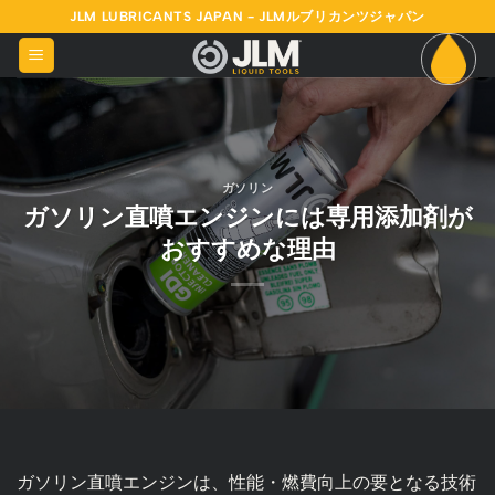
Skip
JLM LUBRICANTS JAPAN - JLMルブリカンツジャパン
to
content
ガソリン
ガソリン直噴エンジンには専用添加剤が
おすすめな理由
ガソリン直噴エンジンは、性能・燃費向上の要となる技術