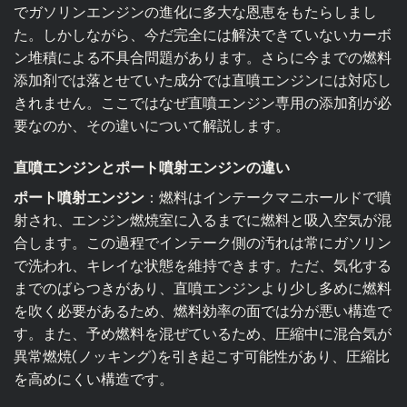
でガソリンエンジンの進化に多大な恩恵をもたらしまし
た。しかしながら、今だ完全には解決できていないカーボ
ン堆積による不具合問題があります。さらに今までの燃料
添加剤では落とせていた成分では直噴エンジンには対応し
きれません。ここではなぜ直噴エンジン専用の添加剤が必
要なのか、その違いについて解説します。
直噴エンジンとポート噴射エンジンの違い
ポート噴射エンジン
：燃料はインテークマニホールドで噴
射され、エンジン燃焼室に入るまでに燃料と吸入空気が混
合します。この過程でインテーク側の汚れは常にガソリン
で洗われ、キレイな状態を維持できます。ただ、気化する
までのばらつきがあり、直噴エンジンより少し多めに燃料
を吹く必要があるため、燃料効率の面では分が悪い構造で
す。また、予め燃料を混ぜているため、圧縮中に混合気が
異常燃焼(ノッキング)を引き起こす可能性があり、圧縮比
を高めにくい構造です。